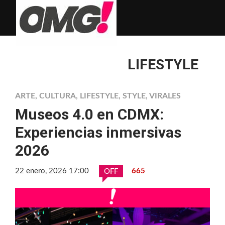
LIFESTYLE
ARTE
,
CULTURA
,
LIFESTYLE
,
STYLE
,
VIRALES
Museos 4.0 en CDMX:
Experiencias inmersivas
2026
22 enero, 2026 17:00
665
OFF