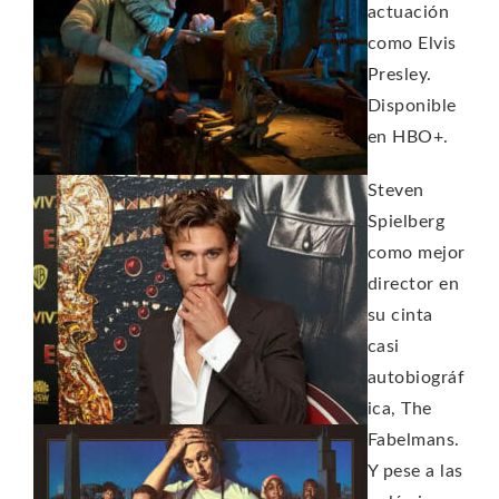
actuación
como Elvis
Presley.
Disponible
en HBO+.
Steven
Spielberg
como mejor
director en
su cinta
casi
autobiográf
ica, The
Fabelmans.
Y pese a las