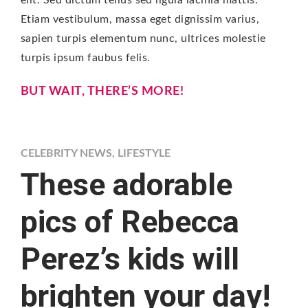
elit. Sed dictum tellus sed ligula lacinia mattis.
Etiam vestibulum, massa eget dignissim varius,
sapien turpis elementum nunc, ultrices molestie
turpis ipsum faubus felis.
BUT WAIT, THERE’S MORE!
CELEBRITY NEWS
,
LIFESTYLE
These adorable
pics of Rebecca
Perez’s kids will
brighten your day!