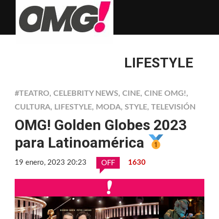
LIFESTYLE
#TEATRO
,
CELEBRITY NEWS
,
CINE
,
CINE OMG!
,
CULTURA
,
LIFESTYLE
,
MODA
,
STYLE
,
TELEVISIÓN
OMG! Golden Globes 2023
para Latinoamérica
19 enero, 2023 20:23
1630
OFF