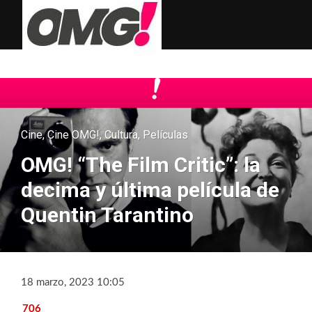
Cine
,
Cine OMG!
,
Cultura
,
Películas
OMG! “The Film Critic”: la
decima y última película de
Quentin Tarantino
18 marzo, 2023 10:05
706