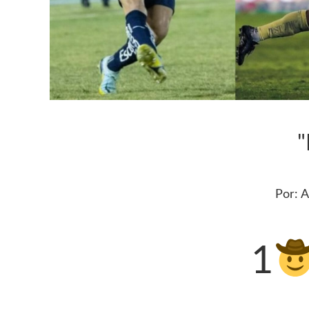
"
Por: A
1