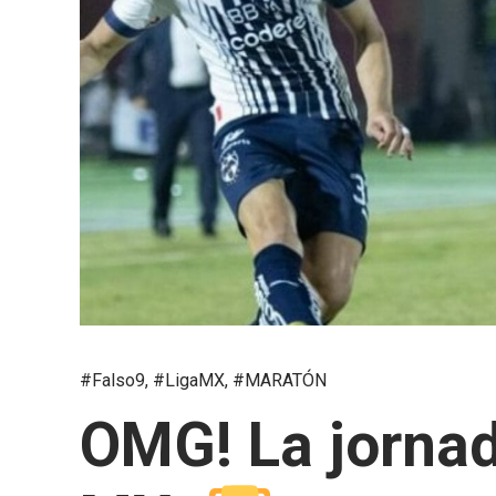
#Falso9
,
#LigaMX
,
#MARATÓN
OMG! La jornad