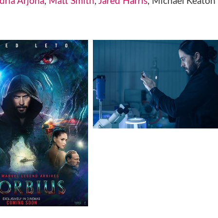
dria Arjona
,
Matt Smith
,
Jared Harris
, Michael Keaton