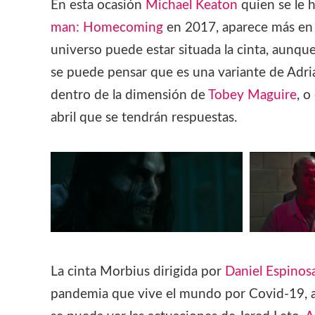
En esta ocasión
Michael Keaton
quien se le h
man: Homecoming
en 2017, aparece más en e
universo puede estar situada la cinta, aunq
se puede pensar que es una variante de Adriá
dentro de la dimensión de
Tobey Maguire
, o
abril que se tendrán respuestas.
La cinta Morbius dirigida por
Daniel Espinos
pandemia que vive el mundo por Covid-19, así