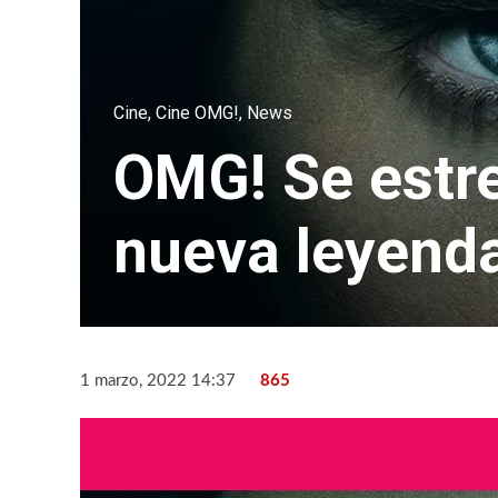
Cine
,
Cine OMG!
,
News
OMG! Se estren
nueva leyend
1 marzo, 2022 14:37
865