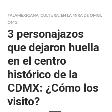
#ALAMEXICANA
,
CULTURA
,
EN LA MIRA DE OMG!
,
OMG!
3 personajazos
que dejaron huella
en el centro
histórico de la
CDMX: ¿Cómo los
visito?