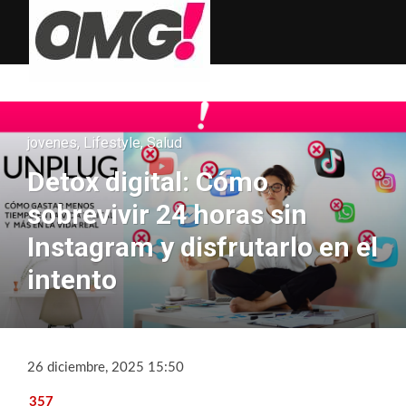
jovenes
,
Lifestyle
,
Salud
Detox digital: Cómo
sobrevivir 24 horas sin
Instagram y disfrutarlo en el
intento
26 diciembre, 2025 15:50
357