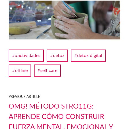
#actividades
detox
detox digital
offline
self care
PREVIOUS ARTICLE
OMG! MÉTODO STRO11G:
APRENDE CÓMO CONSTRUIR
FUERZA MENTAL, EMOCIONAL Y