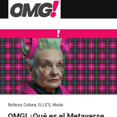
Belleza
,
Cultura
,
ELLE'S
,
Moda
OMG! ¿Qué es el Metaverse