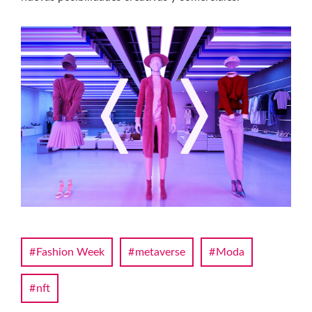
Fashion Week
metaverse
Moda
nft