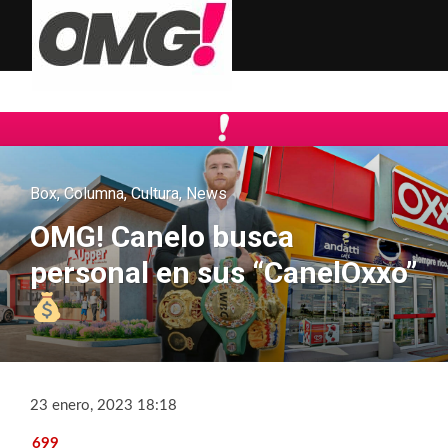
Box
,
Columna
,
Cultura
,
News
OMG! Canelo busca
personal en sus “CanelOxxo”
23 enero, 2023 18:18
699