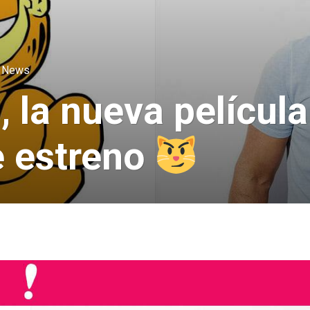
,
News
, la nueva películ
e estreno