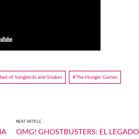
llad of Songbirds and Snakes
The Hunger Games
NEXT ARTICLE
HA
OMG! GHOSTBUSTERS: EL LEGAD