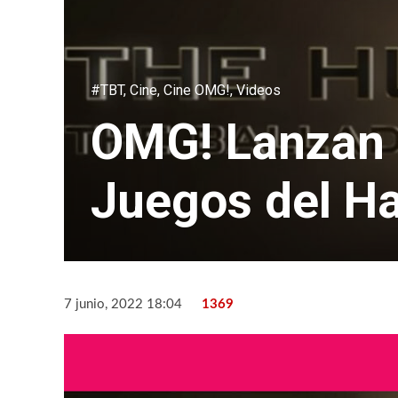
#TBT
,
Cine
,
Cine OMG!
,
Videos
OMG! Lanzan a
Juegos del H
7 junio, 2022 18:04
1369