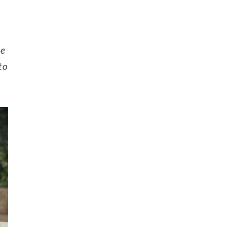
ue
to