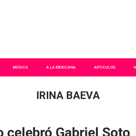
MÚSICA
A LA MEXICANA
ARTICULOS
N
IRINA BAEVA
 celebró Gabriel Soto