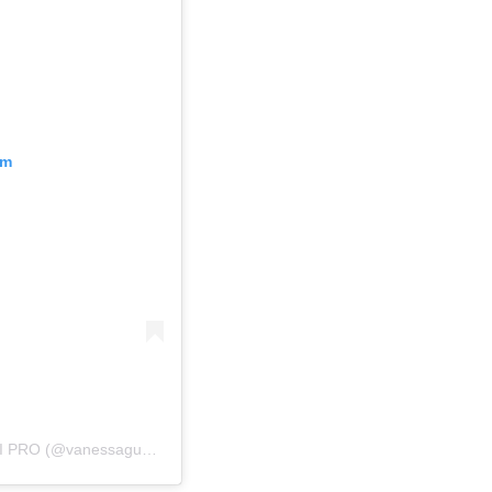
am
 PRO (@vanessaguzmann)