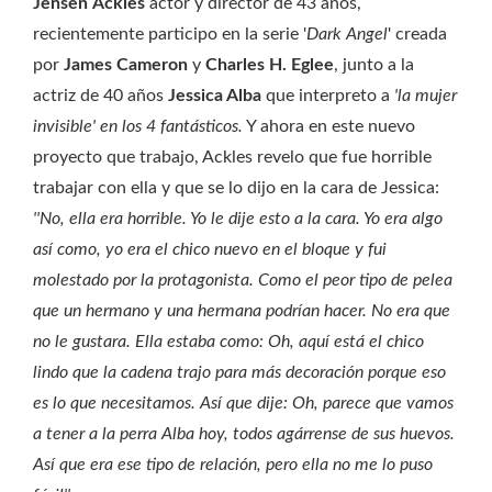
Jensen
Ackles
actor y director de 43 años,
recientemente participo en la serie '
Dark
Angel
' creada
por
James
Cameron
y
Charles H. Eglee
, junto a la
actriz de 40 años
Jessica Alba
que interpreto a
'la mujer
invisible' en los 4 fantásticos.
Y ahora en este nuevo
proyecto que trabajo, Ackles revelo que fue horrible
trabajar con ella y que se lo dijo en la cara de Jessica:
''No, ella era horrible. Yo le dije esto a la cara. Yo era algo
así como, yo era el chico nuevo en el bloque y fui
molestado por la protagonista. Como el peor tipo de pelea
que un hermano y una hermana podrían hacer. No era que
no le gustara. Ella estaba como: Oh, aquí está el chico
lindo que la cadena trajo para más decoración porque eso
es lo que necesitamos. Así que dije: Oh, parece que vamos
a tener a la perra Alba hoy, todos agárrense de sus huevos.
Así que era ese tipo de relación, pero ella no me lo puso