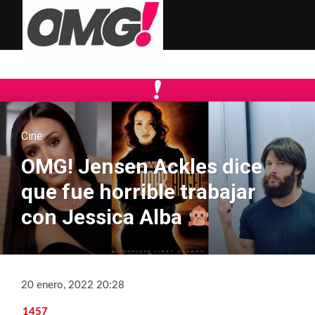
Cine
OMG! Jensen Ackles dice
que fue horrible trabajar
con Jessica Alba
20 enero, 2022 20:28
1457