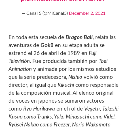
— Canal 5 (@MiCanal5)
December 2, 2021
En toda esta secuela de
Dragon Ball,
relata las
aventuras de
Gokū
en su etapa adulta se
estrenó el 26 de abril de 1989 en
Fuji
Televisión
. Fue producida también por
Toei
Animation
y animada por los mismos estudios
que la serie predecesora,
Nishio
volvió como
director, al igual que
Kikuchi
como responsable
de la composición musical. Al elenco original
de voces en japonés se sumaron actores
como
Ryo
Horikawa
en el rol de
Vegeta
,
Takeshi
Kusao como Trunks, Yūko Minaguchi como Videl,
Ryūsei Nakao como Freezer, Norio Wakamoto