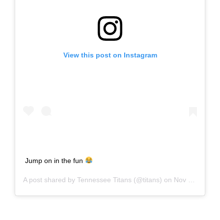
View this post on Instagram
Jump on in the fun
A post shared by
Tennessee Titans
(@titans) on
Nov 8, 2020 at 1:25pm PST