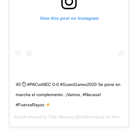
View this post on Instagram
45‘⏱ #PACvsNEC 0-0 #Guard1anes2020 Se pone en
marcha el complemento. ¡Vamos, #Necaxa!
#FuerzaRayos
A post shared by
Club Necaxa
(@clubnecaxa) on
Nov 7, 2020 at 4:05pm PST