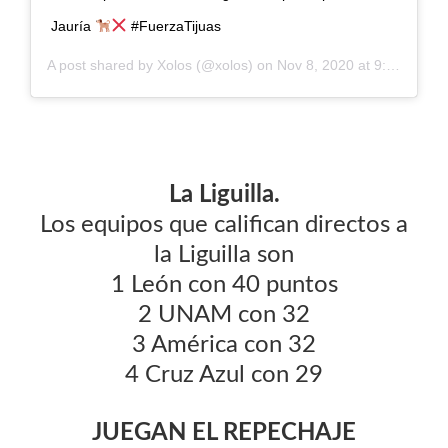
Jauría
#FuerzaTijuas
A post shared by
Xolos
(@xolos) on
Nov 8, 2020 at 9:01pm PST
La Liguilla.
Los equipos que califican directos a
la Liguilla son
1 León con 40 puntos
2 UNAM con 32
3 América con 32
4 Cruz Azul con 29
JUEGAN EL REPECHAJE