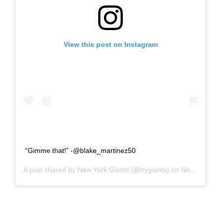
View this post on Instagram
“Gimme that!” -@blake_martinez50
A post shared by
New York Giants
(@nygiants) on
Nov 8, 2020 at 12:56pm PST