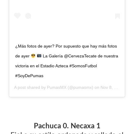
¿Más fotos de ayer? Por supuesto que hay más fotos
de ayer
La Galería @CervezaTecate de nuestra
victoria en el Estadio Azteca #SomosFutbol
#SoyDePumas
A post shared by
PumasMX
(@pumasmx) on
Nov 8, 2020 at 11:40am PST
Pachuca 0. Necaxa 1