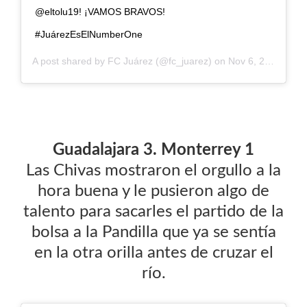
@eltolu19! ¡VAMOS BRAVOS!
#JuárezEsElNumberOne
A post shared by
FC Juárez
(@fc_juarez) on
Nov 6, 2020 at 8:53pm PST
Guadalajara 3. Monterrey 1
Las Chivas mostraron el orgullo a la
hora buena y le pusieron algo de
talento para sacarles el partido de la
bolsa a la Pandilla que ya se sentía
en la otra orilla antes de cruzar el
río.