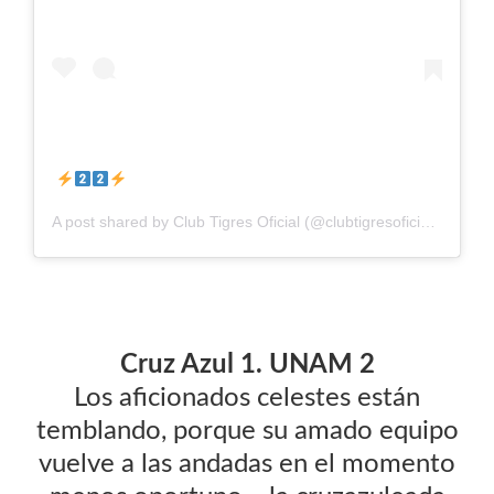
A post shared by
Club Tigres Oficial
(@clubtigresoficial) on
Nov
Cruz Azul 1. UNAM 2
Los aficionados celestes están
temblando, porque su amado equipo
vuelve a las andadas en el momento