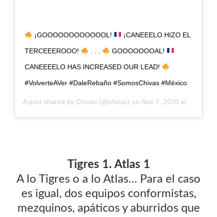
¡GOOOOOOOOOOOOL!
¡CANEEELO HIZO EL
TERCEEEROOO!
. . .
GOOOOOOOAL!
CANEEEELO HAS INCREASED OUR LEAD!
#VolverteAVer #DaleRebaño #SomosChivas #México
A post shared by
Chivas
(@chivas) on
Nov 7, 2020 at 5:22pm PST
Tigres 1. Atlas 1
A lo Tigres o a lo Atlas… Para el caso
es igual, dos equipos conformistas,
mezquinos, apáticos y aburridos que