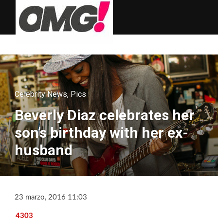
Celebrity News
,
Pics
Beverly Diaz celebrates her
son’s birthday with her ex-
husband
23 marzo, 2016 11:03
4303