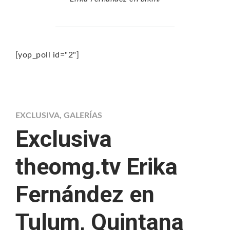
[yop_poll id="2"]
EXCLUSIVA
,
GALERÍAS
Exclusiva
theomg.tv Erika
Fernández en
Tulum, Quintana