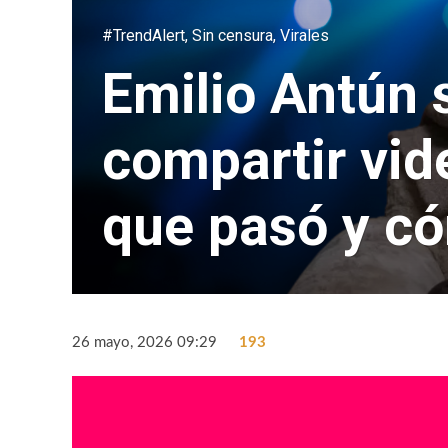
#TrendAlert
,
Sin censura
,
Virales
Emilio Antún 
compartir vide
que pasó y có
26 mayo, 2026 09:29
193