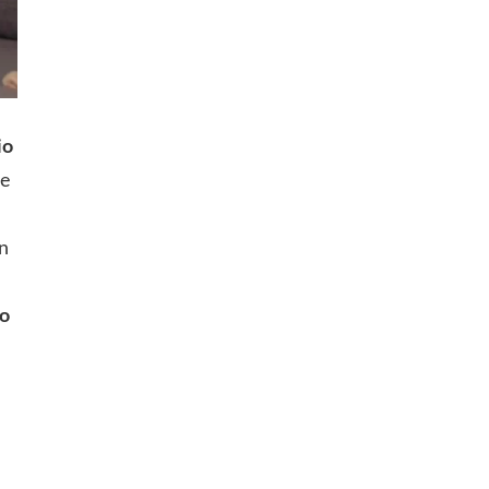
io
de
n
do