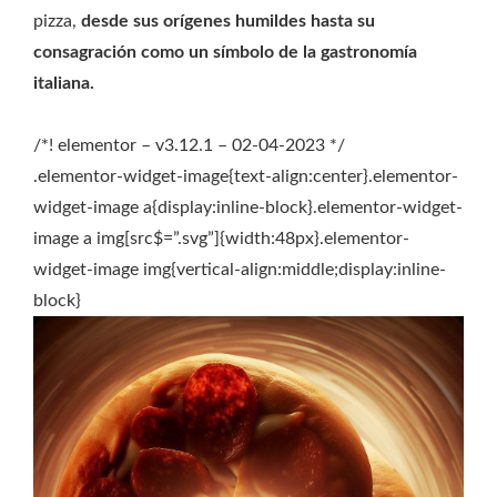
pizza,
desde sus orígenes humildes hasta su
consagración como un símbolo de la gastronomía
italiana.
/*! elementor – v3.12.1 – 02-04-2023 */
.elementor-widget-image{text-align:center}.elementor-
widget-image a{display:inline-block}.elementor-widget-
image a img[src$=”.svg”]{width:48px}.elementor-
widget-image img{vertical-align:middle;display:inline-
block}