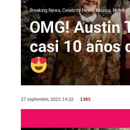
Breaking News
,
Celebrity News
,
Música
,
News
,
O
OMG! Austin T
casi 10 años 
27 septiembre, 2022 14:32
1385