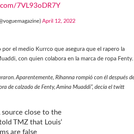
er.com/7VL93oDR7Y
(@voguemagazine)
April 12, 2022
o por el medio Kurrco que asegura que el rapero la
addi, con quien colabora en la marca de ropa Fenty.
raron. Aparentemente, Rihanna rompió con él después d
ra de calzado de Fenty, Amina Muaddi”, decía el twitt
source close to the
told TMZ that Louis‘
ims are false