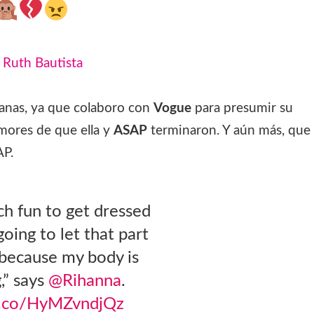
:
Ruth Bautista
manas, ya que colaboro con
Vogue
para presumir su
mores de que ella y
ASAP
terminaron. Y aún más, que 
AP.
ch fun to get dressed
going to let that part
 because my body is
,” says
@Rihanna
.
/t.co/HyMZvndjQz