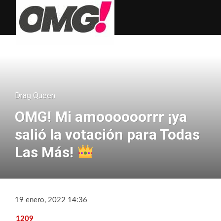
Drag Queen
OMG! Mi amoooooorrr ¡ya
salió la votación para Todas
Las Más!
19 enero, 2022 14:36
1209