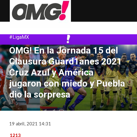
#LigaMX
OMG! En la Jornada 15 del
Clausura Guard1anes 2021
Cruz Azul y América
jugaron con miedo y Puebla
dio la sorpresa
19 abril, 2021 14:31
1213