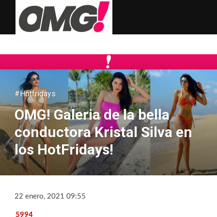
#Hotfridays
OMG! Galeria de la bella
conductora Kristal Silva en
los HotFridays!
22 enero, 2021 09:55
5994