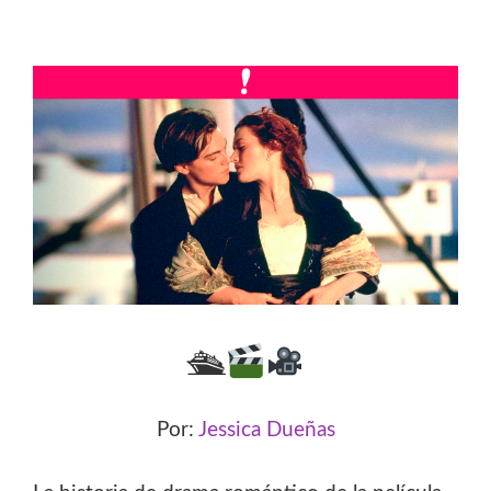
🛳
Por:
Jessica Dueñas