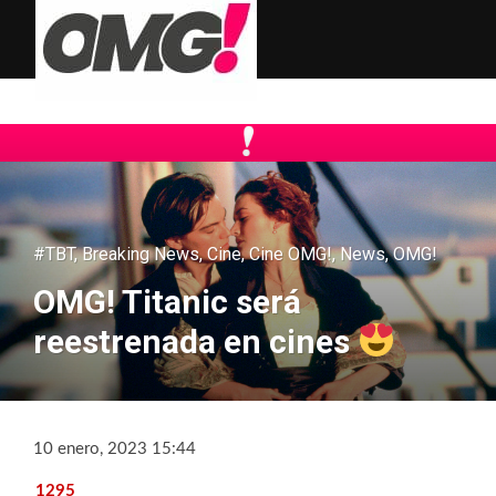
#TBT
,
Breaking News
,
Cine
,
Cine OMG!
,
News
,
OMG!
OMG! Titanic será
reestrenada en cines
10 enero, 2023 15:44
1295