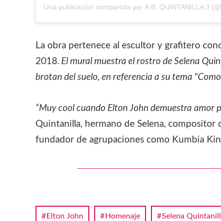
Una publicación compartida por A.B. QUINTANILLA 3 (@a
La obra pertenece al escultor y grafitero c
2018.
El mural muestra el rostro de Selena Quint
brotan del suelo, en referencia a su tema "Como l
“Muy cool cuando Elton John demuestra amor po
Quintanilla, hermano de Selena, compositor d
fundador de agrupaciones como Kumbia Kin
Elton John
Homenaje
Selena Quintanil