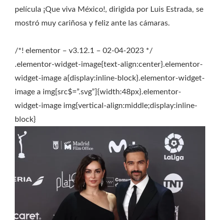
película ¡Que viva México!, dirigida por Luis Estrada, se
mostró muy cariñosa y feliz ante las cámaras.
/*! elementor – v3.12.1 – 02-04-2023 */
.elementor-widget-image{text-align:center}.elementor-
widget-image a{display:inline-block}.elementor-widget-
image a img[src$=”.svg”]{width:48px}.elementor-
widget-image img{vertical-align:middle;display:inline-
block}