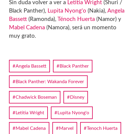
Sin duda volver a ver a
Letitia Wright
(Shuri /
Black Panther),
Lupita Nyong'o
(Nakia),
Angela
Bassett
(Ramonda),
Ténoch Huerta
(Namor) y
Mabel Cadena
(Namora), será un momento
muy grato.
Angela Bassett
Black Panther
Black Panther: Wakanda Forever
Chadwick Boseman
Disney
Letitia Wright
Lupita Nyong'o
Mabel Cadena
Marvel
Tenoch Huerta