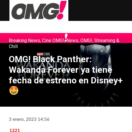
Breaking News
,
Cine OMG!
,
News
,
OMG!
,
Streaming &
Chill
OMG! Black Panther:
Wakanda Forever ya tiene
fecha de estreno en Disney+
3 enero, 2023 14:56
1221