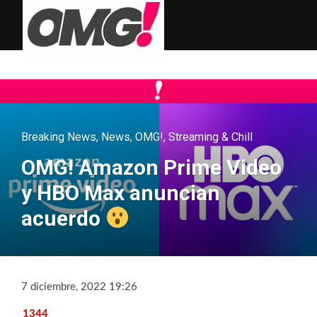
Breaking News
,
News
,
OMG!
,
Streaming & Chill
OMG! Amazon Prime Video
y HBO Max anuncian
acuerdo
7 diciembre, 2022 19:26
1344