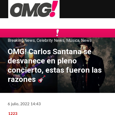
Breaking News
,
Celebrity News
,
Música
,
News
OMG! Carlos Santana se
desvanece en pleno
concierto, estas fueron las
razones
6 julio, 2022 14:43
1223