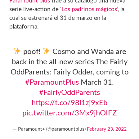
Paramount plus
trae a su catálogo una nueva
serie live-action de ‘
Los padrinos mágicos
’, la
cual se estrenará el 31 de marzo en la
plataforma.
poof!
Cosmo and Wanda are
back in the all-new series The Fairly
OddParents: Fairly Odder, coming to
#ParamountPlus
March 31.
#FairlyOddParents
https://t.co/98l1zj9xEb
pic.twitter.com/3Mx9jhOIFZ
— Paramount+ (@paramountplus)
February 23, 2022