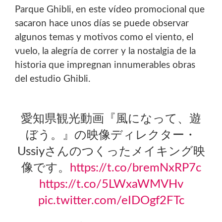
Parque Ghibli, en este vídeo promocional que
sacaron hace unos días se puede observar
algunos temas y motivos como el viento, el
vuelo, la alegría de correr y la nostalgia de la
historia que impregnan innumerables obras
del estudio Ghibli.
愛知県観光動画『風になって、遊
ぼう。』の映像ディレクター・
Ussiyさんのつくったメイキング映
像です。
https://t.co/bremNxRP7c
https://t.co/5LWxaWMVHv
pic.twitter.com/eIDOgf2FTc