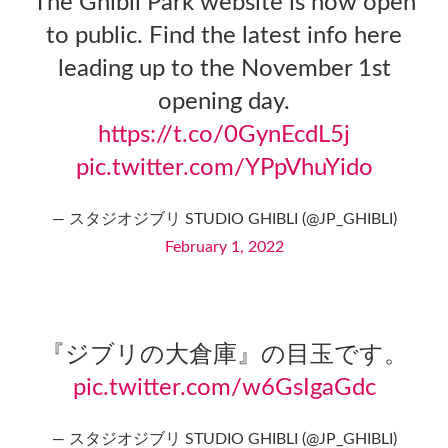
The Ghibli Park website is now open
to public. Find the latest info here
leading up to the November 1st
opening day.
https://t.co/0GynEcdL5j
pic.twitter.com/YPpVhuYido
— スタジオジブリ STUDIO GHIBLI (@JP_GHIBLI)
February 1, 2022
『ジブリの大倉庫』の目玉です。
pic.twitter.com/w6GsIgaGdc
— スタジオジブリ STUDIO GHIBLI (@JP_GHIBLI)