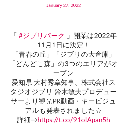
January 27, 2022
「
#ジブリパーク
」開業は2022年
11月1日に決定！
「青春の丘」「ジブリの大倉庫」
「どんどこ森」の3つのエリアがオ
ープン
愛知県 大村秀章知事、株式会社ス
タジオジブリ 鈴木敏夫プロデュー
サーより観光PR動画・キービジュ
アルも発表されました☆
詳細→
https://t.co/91oIApan5h